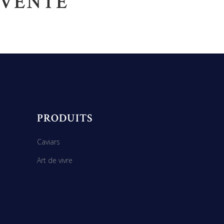
 VENTE
PRODUITS
Caviars
Art de vivre