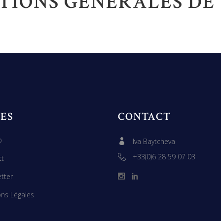
TIONS GÉNÉRALES DE
ES
CONTACT
p
Iva Baytcheva
+33(0)6 28 59 07 03
ct
tter
ns Légales