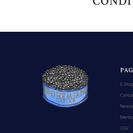
CONDI
PAG
E-Sho
Conta
Newsle
Mentio
CGV