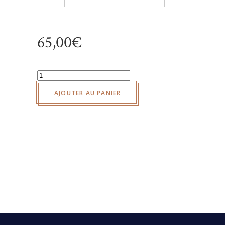
65,00
€
quantité
de
AJOUTER AU PANIER
Osciètre
Réserve