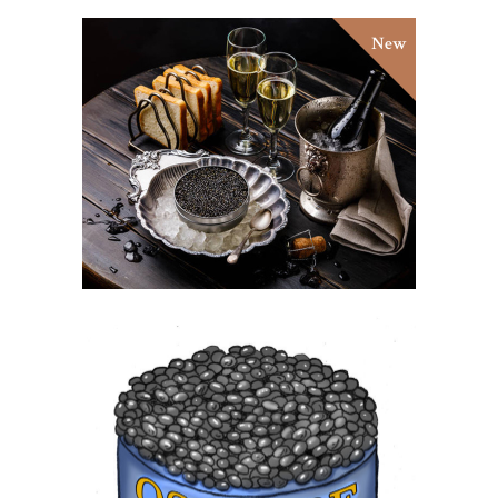
New
BAERII X BLACK FRIDAY
50,00
€
OSCIÈTRE RÉSERVE
65,00
€