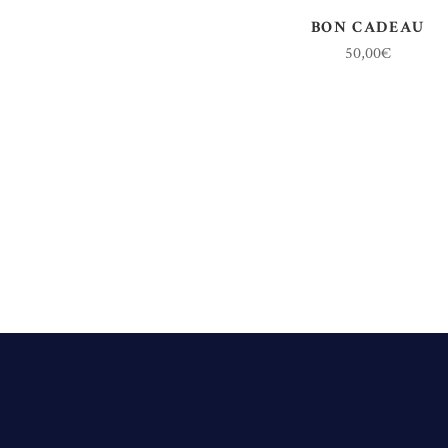
BON CADEAU
50,00
€