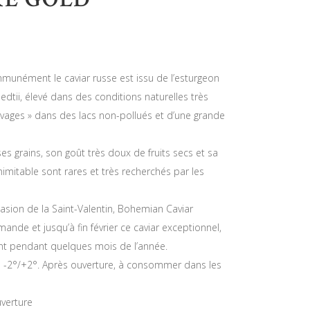
munément le caviar russe est issu de l’esturgeon
dtii, élevé dans des conditions naturelles très
vages » dans des lacs non-pollués et d’une grande
es grains, son goût très doux de fruits secs et sa
imitable sont rares et très recherchés par les
casion de la Saint-Valentin, Bohemian Caviar
de et jusqu’à fin février ce caviar exceptionnel,
t pendant quelques mois de l’année.
e -2°/+2°. Après ouverture, à consommer dans les
uverture