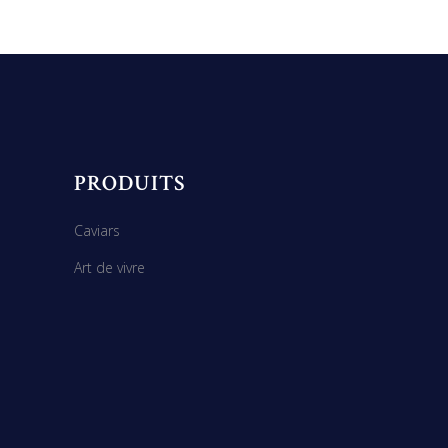
PRODUITS
Caviars
Art de vivre