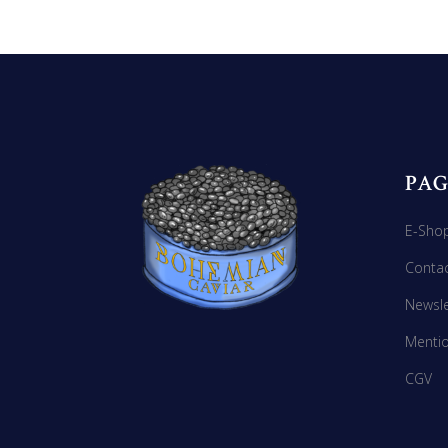
PAG
E-Sho
Conta
Newsle
Mentio
CGV