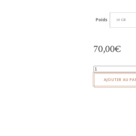
Poids
30 GR
70,00
€
quantité
de
AJOUTER AU PA
Oscietre
Gold