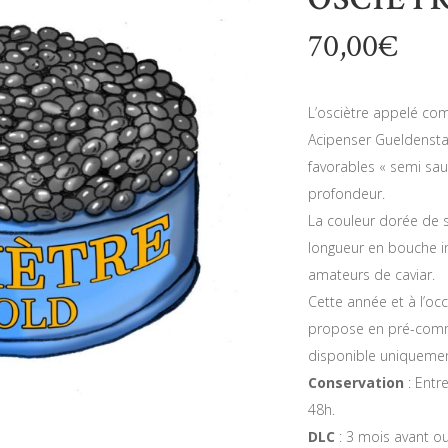
70,00
€
L’osciètre appelé com
Acipenser Gueldenstae
favorables « semi sau
profondeur.
La couleur dorée de s
longueur en bouche in
amateurs de caviar.
Cette année et à l’oc
propose en pré-comman
disponible uniquemen
Conservation
: Entr
48h.
DLC
: 3 mois avant o