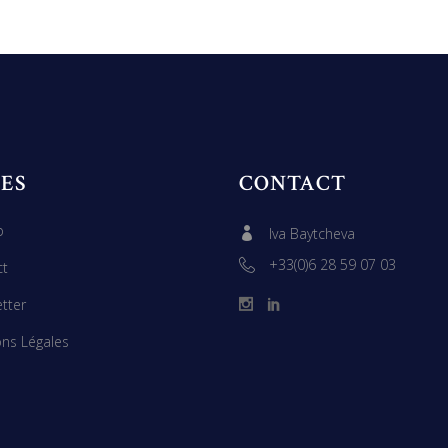
ES
CONTACT
p
Iva Baytcheva
+33(0)6 28 59 07 03
ct
tter
ns Légales