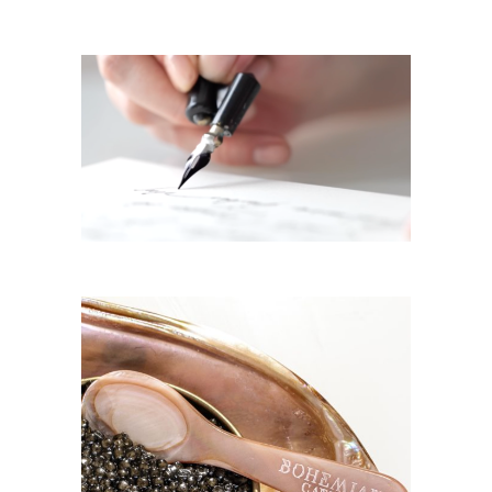
LETTRE EN CALLIGRAPHIE
15,00
€
CUILLÈRE EN NACRE ROSE
NATUREL
10,00
€