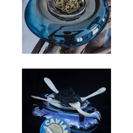
SMALL
189,00
€
DROP SERVICE À CAVIAR
MEDIUM
219,00
€