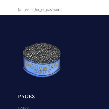
[wp_event_forgot_password]
PAGES
E-Shop