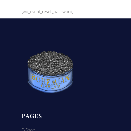
[wp_event_reset_password]
PAGES
E-Shop