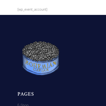
[wp_event_account]
PAGES
E-Shop